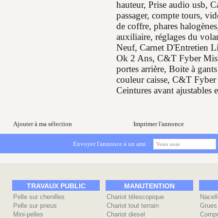
hauteur, Prise audio usb, C
passager, compte tours, vi
de coffre, phares halogènes,
auxiliaire, réglages du vol
Neuf, Carnet D'Entretien 
Ok 2 Ans, C&T Fyber Mistr
portes arrière, Boite à gan
couleur caisse, C&T Fyber 
Ceintures avant ajustables 
Ajouter à ma sélection
Imprimer l'annonce
Envoyer l'annonce à un ami :
TRAVAUX PUBLIC
MANUTENTION
Pelle sur chenilles
Chariot télescopique
Nacell
Pelle sur pneus
Chariot tout terrain
Grues
Mini-pelles
Chariot diesel
Compr