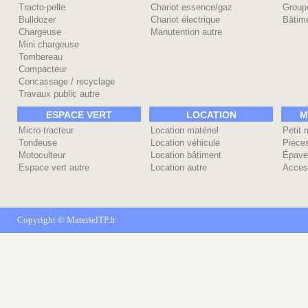
Tracto-pelle
Chariot essence/gaz
Group
Bulldozer
Chariot électrique
Bâtime
Chargeuse
Manutention autre
Mini chargeuse
Tombereau
Compacteur
Concassage / recyclage
Travaux public autre
ESPACE VERT
LOCATION
M
Micro-tracteur
Location matériel
Petit 
Tondeuse
Location véhicule
Piėce
Motoculteur
Location bâtiment
Épave
Espace vert autre
Location autre
Acces
Copyright ©
MaterielTP.fr