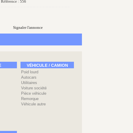
Référence : 556
Signaler l'annonce
E
VÉHICULE / CAMION
Poid lourd
Autocars
Utilitaires
Voiture société
Pièce véhicule
Remorque
Véhicule autre