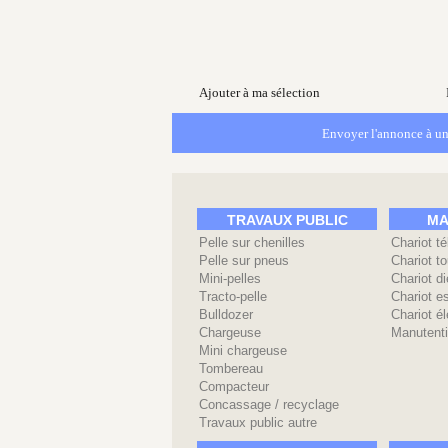
Ajouter à ma sélection
Envoyer l'annonce à un
TRAVAUX PUBLIC
MA
Pelle sur chenilles
Chariot t
Pelle sur pneus
Chariot to
Mini-pelles
Chariot di
Tracto-pelle
Chariot e
Bulldozer
Chariot él
Chargeuse
Manutenti
Mini chargeuse
Tombereau
Compacteur
Concassage / recyclage
Travaux public autre