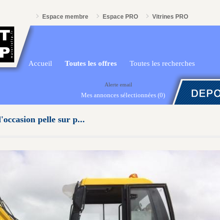
Espace membre
Espace PRO
Vitrines PRO
Accueil
Toutes les offres
Toutes les recherches
Alerte email
Mes annonces sélectionnées
(0)
occasion pelle sur p...