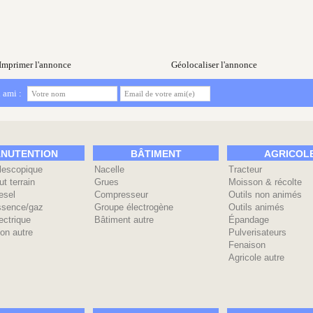
Imprimer l'annonce
Géolocaliser l'annonce
 ami :
NUTENTION
BÂTIMENT
AGRICOL
élescopique
Nacelle
Tracteur
ut terrain
Grues
Moisson & récolte
esel
Compresseur
Outils non animés
ssence/gaz
Groupe électrogène
Outils animés
ectrique
Bâtiment autre
Épandage
on autre
Pulverisateurs
Fenaison
Agricole autre