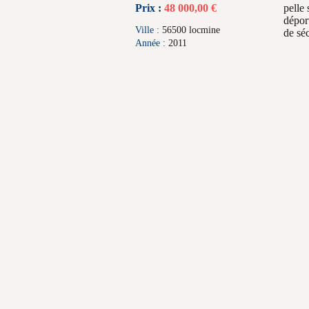
Prix :
48 000,00 €
pelle
déport
Ville :
56500 locmine
de séc
Année :
2011