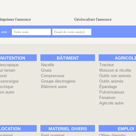
Imprimer l'annonce
Géolocaliser l'annonce
 ami :
NUTENTION
BÂTIMENT
AGRICOL
élescopique
Nacelle
Tracteur
ut terrain
Grues
Moisson & récolte
esel
Compresseur
Outils non animés
ssence/gaz
Groupe électrogène
Outils animés
ectrique
Bâtiment autre
Épandage
on autre
Pulverisateurs
Fenaison
Agricole autre
LOCATION
MATERIEL DIVERS
EMPLOI
matériel
Petit matériel
Offres d'emploi