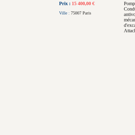
Prix :
15 400,00 €
Pompe
Condu
Ville :
75007 Paris
antiv
mécan
d'exc
Attac