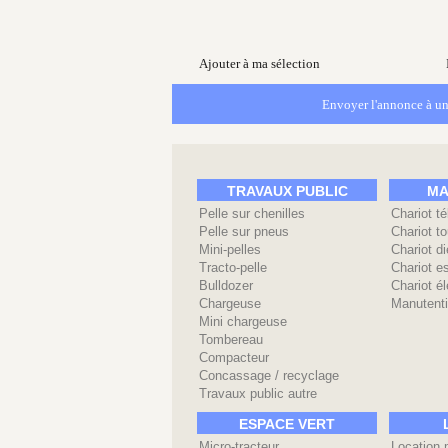
Ajouter à ma sélection
Envoyer l'annonce à un
TRAVAUX PUBLIC
MA
Pelle sur chenilles
Chariot t
Pelle sur pneus
Chariot to
Mini-pelles
Chariot di
Tracto-pelle
Chariot e
Bulldozer
Chariot él
Chargeuse
Manutenti
Mini chargeuse
Tombereau
Compacteur
Concassage / recyclage
Travaux public autre
ESPACE VERT
Micro-tracteur
Location 