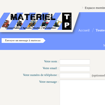
Espace memb
Accueil
Toutes
Envoyer un message à matocaz
M
Votre nom :
Votre email :
Votre numéro de téléphone :
(optionnel
Votre message :